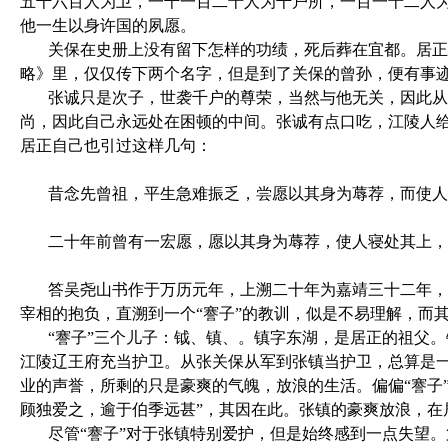
五千六百人为卫，一千一百二十人为千户所，一百一十二人
他一生以身许国的夙愿。
关保在史册上没有留下怎样的功绩，死后葬在宜都。居正
略》里，仅仅传下两个名字，但是到了关保的曾孙，便有事
张诚只是次子，世袭千户的尊荣，当然与他无关，因此从
尚，因此自己永远处在困顿的中间。张诚有点口吃，江陵人给
居正自己也引过这样几句：
昔念先曾祖，平生急难振乏，尝愿以其身为蓐荐，而使人
二十年前曾有一宏愿，愿以其身为蓐荐，使人寝处其上，
答吴尧山书作于万历元年，上溯二十年为嘉靖三十二年，
宰相的抱负，直溯到一个“謇子”的教训，似是不易理解，而
“謇子”三个儿子：钺、镇、。镇字东湖，是居正的祖父
江陵辽王府充当护卫。从张关保从军到张镇当护卫，总算是
业的声誉，所剩的只是豪爽的气魄，放浪的生活。偏偏“謇子
顾独爱之，逾于伯季远甚”，其因在此。张镇的豪爽放浪，
尽管“謇子”对于张镇特别爱护，但是始终感到一点失望