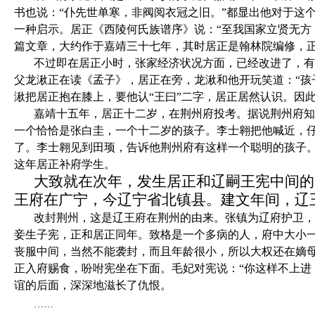
书也说：“仆先世单寒，非阀阅衣冠之旧。”都显出他对于这
一种启示。居正《西陵何氏族谱序》说：“至我国家立贤无方
篇文章，大约作于嘉靖三十七年，其时居正是翰林院编修，
不过即在居正小时，张家经济状况方面，已经改进了，有
父龙湫正在读《孟子》，居正在旁，龙湫和他开玩笑道：“孩
湫把居正抱在膝上，要他认“王曰”二字，居正居然认识。因
嘉靖十五年，居正十二岁，在荆州府投考。据说荆州府知
一个恰恰是张白圭，一个十二岁的孩子。李士翱把他喊近，
了。李士翱见到田顼，告诉他荆州府有这样一个聪明的孩子。
这年居正补府学生。
大致就在次年，发生居正和辽嗣王宪中间的
王府在广宁，今辽宁省北镇县。建文年间，辽
改封荆州，这是辽王府在荆州的由来。张镇为辽府护卫，
妾生子宪，正和居正同年。致格是一个多病的人，府中大小
丧服中间，当然不能袭封，而且年龄很小，所以大权还在嫡
正入府赐食，吩咐宪坐在下面。毛妃对宪说：“你这样不上进
谊的后面，深深地滋长了仇恨。
……