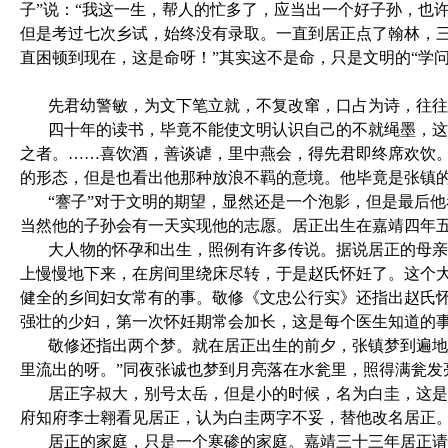
子”说：“我这一生，帮人的忙多了，应当出一个好子孙，也
但是考过七次乡试，始终没有录取。一直到居正点了翰林，
直困顿到现在，这是命呀！”其实这不是命，只是文明的“学问
先君幼警敏，为文下笔立就，不复改窜，口占为诗，往往
四十年的读书，毕竟不能使文明认识自己的不就绳墨，这
之者。……喜饮酒，善谈谑，里中燕会，得先君即终席欢饮
的形态，但是也看出他那种放浪不羁的意境。他毕竟是张镇
“謇子”对于文明的期望，显然还是一个泡影，但是最后他
当然他的子孙会有一天实现他的志愿。居正出生在嘉靖四年
大人物的怀孕和出生，照例有许多传说。据说居正的母亲
上慢慢地下来，在房间里绕床尽转，于是赵氏怀妊了。这个
健全的乡间妇女常有的事。敬修《文忠公行实》还指出赵氏
强壮的少妇，第一次怀妊期常会加长，这是每个医生知道的
敬修还指出两个梦。就在居正出生的前夕，张镇梦到遍地
里流出的呀。”同夜张诚也梦到月亮落在水瓮里，照得满瓮发
居正字叔大，别号太岳，但是小的时候，名为白圭，这是
府知府李士翱看见居正，认为白圭两字不妥，替他改名居正
居正的家庭，只是一个寒碜的家庭。嘉靖三十三年居正请