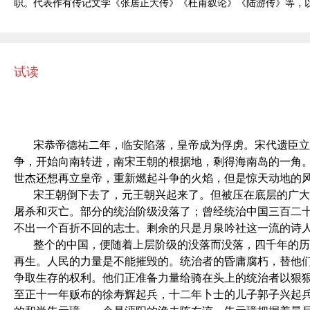
职。代表作有传记文学《张居正大传》《杜甫叙论》《陆游传》等，
试读
宋恭帝德祐二年，临安陷落，皇帝成为俘虏。宋代遗臣立
争，开始向南转进，南宋王朝的根据地，剩得海南岛的一角
世杰还想再立皇帝，重新燃起斗争的火焰，但是惊天动地的
宋王朝倒下去了，元王朝兴起来了。但被压在底层的广大
屠杀和灭亡。部分的统治阶级没落了；曾经统治中国三百二
不出一个百折不回的志士。剩余的只是月泉吟社这一流的诗人
整个的中国，便随着上层阶级的没落而没落，四千年的历
再生。人民的力量是不能摧毁的。统治者的昏庸腐朽，替他
争取生存的权利。他们正准备力量给骑在头上的统治者以狠
至正十一年贩布的徐寿辉起兵，十二年卜士的儿子郭子兴起