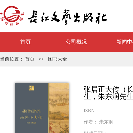
首页
公司概况
新闻中
当前位置：
首页
>>
图书大全
张居正大传（
生，朱东润先
ISBN：
作者：
朱东润