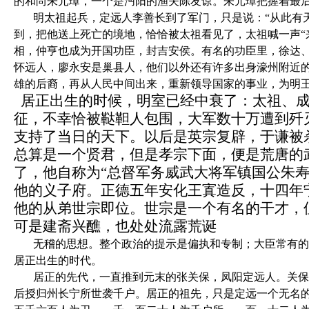
的和尚朱元璋，一个是沔阳的渔夫陈友谅。朱元璋把握着最
明太祖起兵，定远人李善长到了军门，只是说：“从此有
到，把他送上死亡的境地，恰恰被太祖看见了，太祖喊一声“
相，仲亨也成为开国功臣，封吉安侯。有名的功臣里，徐达
怀远人，廖永安是巢县人，他们以外还有许多出身濠州附近
雄的后裔，再从人民中间出来，重新领导国家的事业，为明
居正出生的时候，明室已经中衰了：太祖、成
征，不幸恰被鞑靼人包围，大军数十万遭到歼
支持了当日的天下。以后是英宗复辟，于谦被
总算是一个贤君，但是孝宗下面，便是荒唐的武
了，他自称为“总督军务威武大将军镇国公朱
他的义子府。正德五年安化王寘造反，十四年
他的从弟世宗即位。世宗是一个有名的干才，
可是建斋兴醮，也处处流露荒诞
无稽的思想。整个政治的提示是偏执和专制；大臣常有的
居正出生的时代。
居正的先代，一直推到元末的张关保，凤阳定远人。关保
后授归州长宁所世袭千户。居正的祖先，只是定远一个无名